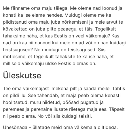
Me fänname oma maju täiega. Me oleme nad loonud ja
kohati ka ise elame nendes. Muidugi oleme me ka
pildistanud oma maju juba nõrkemiseni ja meie arvutite
kõvakettad on juba pilte peaaegu, et täis. Tegelikult
tahaksime näha, et kas Eestis on veel väikemaju? Kas
nad on kaa nii nunnud kui meie omad või on nad kuidagi
teistsugused? No muidugi on teistsugused. Siis
mõtlesime, et tegelikult tahaksite te ka ise näha, et
milliseid väikemaju üldse Eestis olemas on.
Üleskutse
Tee oma väikemajast imekena pilt ja saada meile. Tähtis
on pildi ilu. See tähendab, et maja peab olema kenasti
hoolitsetud, muru niidetud, põõsad pügatud ja
peremees ja perenaine ilusate riietega maja ees. Täpselt
nii peab olema. No või siis kuidagi teisiti.
Ühesõnaga – üllatage meid oma väikemaja piltidega.