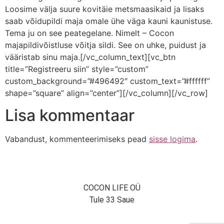
Loosime välja suure kovitäie metsmaasikaid ja lisaks
saab võidupildi maja omale ühe väga kauni kaunistuse.
Tema ju on see peategelane. Nimelt – Cocon
majapildivõistluse võitja sildi. See on uhke, puidust ja
vääristab sinu maja.[/vc_column_text][vc_btn
title=”Registreeru siin” style=”custom”
custom_background=”#496492″ custom_text=”#ffffff”
shape=”square” align=”center”][/vc_column][/vc_row]
Lisa kommentaar
Vabandust, kommenteerimiseks pead
sisse logima
.
COCON LIFE OÜ
Tule 33 Saue